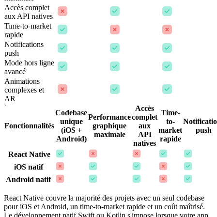
Accès complet
aux API natives
Time-to-market
rapide
Notifications
push
Mode hors ligne
avancé
Animations
complexes et
AR
Accès
Codebase
Time-
Performance
complet
unique
to-
Notificati
Fonctionnalités
graphique
aux
(iOS +
market
push
maximale
API
Android)
rapide
natives
React Native
iOS natif
Android natif
React Native couvre la majorité des projets avec un seul codebase
pour iOS et Android, un time-to-market rapide et un coût maîtrisé.
Le développement natif Swift ou Kotlin s'impose lorsque votre app