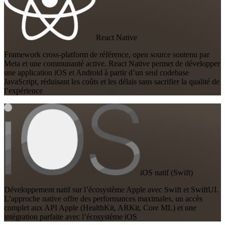
React Native
Framework cross-platform de référence, open source soutenu par
Meta et une communauté active. React Native permet de développer
une application iOS et Android à partir d’un seul codebase
JavaScript, réduisant les coûts et les délais sans sacrifier la qualité de
l’expérience
iOS natif (Swift)
Développement natif sur l’écosystème Apple avec Swift et SwiftUI.
L’approche native offre des performances maximales, un accès
complet aux API Apple (HealthKit, ARKit, Core ML) et une
intégration parfaite avec l’écosystème iOS