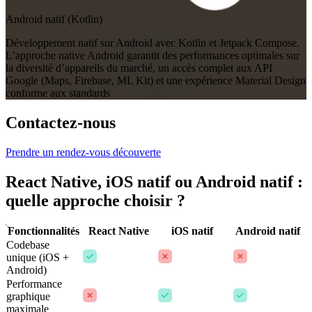
Android natif (Kotlin)
Développement natif sur Android avec Kotlin et Jetpack Compose.
L’approche native Android garantit des performances optimales sur
la diversité d’appareils du marché, un accès complet aux API
Google (Maps, Firebase, ML Kit) et une expérience Material Design
conforme aux standards
Contactez-nous
Prendre un rendez-vous découverte
React Native, iOS natif ou Android natif :
quelle approche choisir ?
Fonctionnalités
React Native
iOS natif
Android natif
Codebase
unique (iOS +
Android)
Performance
graphique
maximale