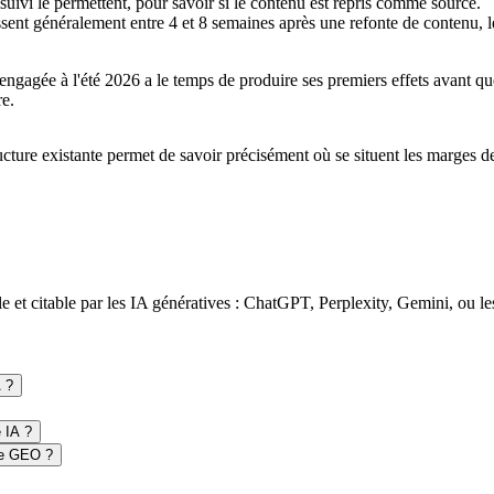
 suivi le permettent, pour savoir si le contenu est repris comme source.
sent généralement entre 4 et 8 semaines après une refonte de contenu, l
ngagée à l'été 2026 a le temps de produire ses premiers effets avant q
re.
ucture existante permet de savoir précisément où se situent les marges de
et citable par les IA génératives : ChatGPT, Perplexity, Gemini, ou le
A ?
 IA ?
 le GEO ?