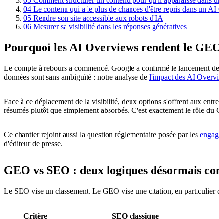
03
Comment structurer un contenu pour qu'il apparaisse dans 
04
Le contenu qui a le plus de chances d'être repris dans un A
05
Rendre son site accessible aux robots d'IA
06
Mesurer sa visibilité dans les réponses génératives
Pourquoi les AI Overviews rendent le GE
Le compte à rebours a commencé. Google a confirmé le lancement des 
données sont sans ambiguïté : notre analyse de
l'impact des AI Overv
Face à ce déplacement de la visibilité, deux options s'offrent aux entr
résumés plutôt que simplement absorbés. C'est exactement le rôle du
Ce chantier rejoint aussi la question réglementaire posée par les
engage
d'éditeur de presse.
GEO vs SEO : deux logiques désormais co
Le SEO vise un classement. Le GEO vise une citation, en particulier d
Critère
SEO classique