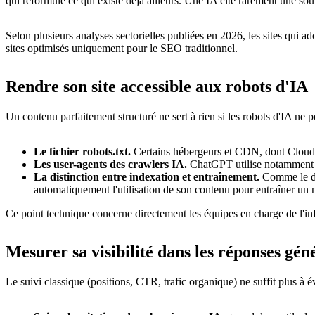
qui reformule ce qui existe déjà ailleurs. Une IA cite rarement une sou
Selon plusieurs analyses sectorielles publiées en 2026, les sites qui
sites optimisés uniquement pour le SEO traditionnel.
Rendre son site accessible aux robots d'IA
Un contenu parfaitement structuré ne sert à rien si les robots d'IA ne p
Le fichier robots.txt.
Certains hébergeurs et CDN, dont Cloudfla
Les user-agents des crawlers IA.
ChatGPT utilise notamment l'
La distinction entre indexation et entraînement.
Comme le dét
automatiquement l'utilisation de son contenu pour entraîner un
Ce point technique concerne directement les équipes en charge de l'infr
Mesurer sa visibilité dans les réponses gén
Le suivi classique (positions, CTR, trafic organique) ne suffit plus à 