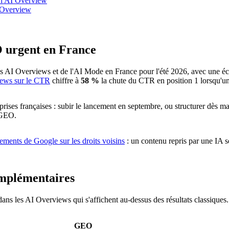
un AI Overview
I Overview
O urgent en France
AI Overviews et de l'AI Mode en France pour l'été 2026, avec une éch
iews sur le CTR
chiffre à
58 %
la chute du CTR en position 1 lorsqu'un 
eprises françaises : subir le lancement en septembre, ou structurer dès m
 GEO.
ments de Google sur les droits voisins
: un contenu repris par une IA so
mplémentaires
ans les AI Overviews qui s'affichent au-dessus des résultats classique
GEO