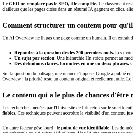
Le GEO ne remplace pas le SEO, il le complète.
Le classement reste
d'ailleurs que les pages citées dans un résumé IA gagnent en clics, elle
Comment structurer un contenu pour qu'il
Un AI Overview ne lit pas une page comme un humain. Il en extrait des
Répondre à la question dès les 200 premiers mots.
Les moteur
Un sujet par section.
Une hiérarchie Hn stricte permet au modèl
Des définitions claires, formulées en une ou deux phrases.
Ce
Sur la question du balisage, une nuance s'impose. Google a publié en m
Overview : la priorité reste un contenu original et réellement utile. Le
Le contenu qui a le plus de chances d'être
Les recherches menées par l'Université de Princeton sur le sujet identifi
fiables
. Ces techniques peuvent accroître la visibilité d'un contenu ju
Un autre facteur pèse lourd : le
point de vue identifiable
. Les donnée