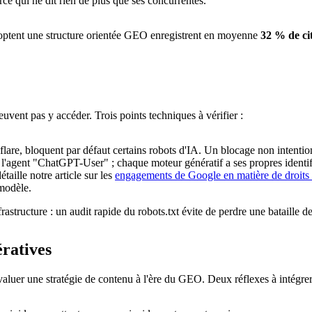
rce qui ne dit rien de plus que ses concurrentes.
 adoptent une structure orientée GEO enregistrent en moyenne
32 % de cit
euvent pas y accéder. Trois points techniques à vérifier :
re, bloquent par défaut certains robots d'IA. Un blocage non intentionn
agent "ChatGPT-User" ; chaque moteur génératif a ses propres identifia
aille notre article sur les
engagements de Google en matière de droits 
 modèle.
astructure : un audit rapide du robots.txt évite de perdre une bataille 
ératives
évaluer une stratégie de contenu à l'ère du GEO. Deux réflexes à intégrer