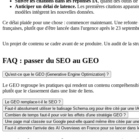
Suivre les citations dans les réponses IA
, quand des outils de
Anticiper un délai de latence.
Les premières citations apparais
modèles intègrent les nouvelles données.
Ce délai plaide pour une chose : commencer maintenant. Une refonte e
françaises, plutôt que d'être lancée dans l'urgence après le 23 septemb
Un projet de contenu se cadre avant de se produire. Un audit de la str
FAQ : passer du SEO au GEO
Qu'est-ce que le GEO (Generative Engine Optimization) ?
Le GEO regroupe les pratiques qui rendent un contenu compréhensible 
plutôt que le classement dans une liste de liens.
Le GEO remplace-t-il le SEO ?
Faut-il absolument utiliser le balisage Schema.org pour être cité par une I
Combien de temps faut-il pour voir les effets d'une stratégie GEO ?
Une page mal classée sur Google peut-elle quand même être citée par une
Faut-il attendre l'arrivée des AI Overviews en France pour se lancer dans