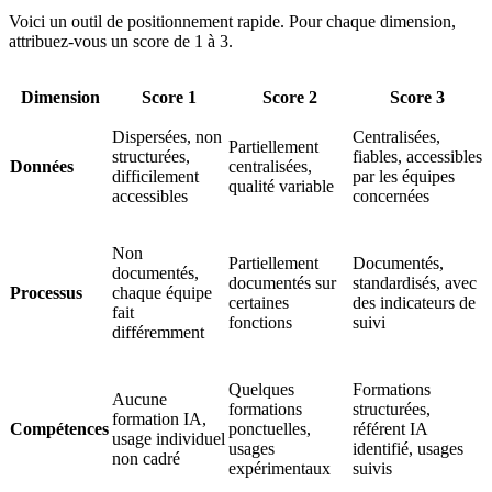
Voici un outil de positionnement rapide. Pour chaque dimension,
attribuez-vous un score de 1 à 3.
Dimension
Score 1
Score 2
Score 3
Dispersées, non
Centralisées,
Partiellement
structurées,
fiables, accessibles
Données
centralisées,
difficilement
par les équipes
qualité variable
accessibles
concernées
Non
Partiellement
Documentés,
documentés,
documentés sur
standardisés, avec
Processus
chaque équipe
certaines
des indicateurs de
fait
fonctions
suivi
différemment
Quelques
Formations
Aucune
formations
structurées,
formation IA,
Compétences
ponctuelles,
référent IA
usage individuel
usages
identifié, usages
non cadré
expérimentaux
suivis