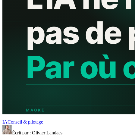
IA
Conseil & pilotage
Écrit par : Olivier Landaes